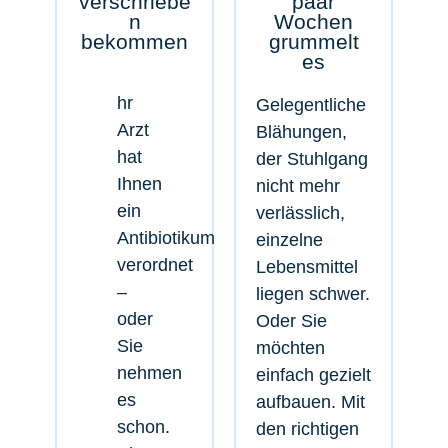
verschriebe
paar
n
Wochen
bekommen
grummelt
es
hr
Gelegentliche
Arzt
Blähungen,
hat
der Stuhlgang
Ihnen
nicht mehr
ein
verlässlich,
Antibiotikum
einzelne
verordnet
Lebensmittel
–
liegen schwer.
oder
Oder Sie
Sie
möchten
nehmen
einfach gezielt
es
aufbauen. Mit
schon.
den richtigen