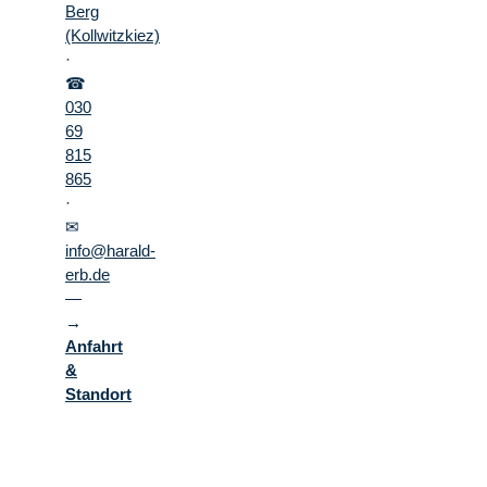
Berg
(Kollwitzkiez)
·
☎
030
69
815
865
·
✉
info@harald-
erb.de
—
→
Anfahrt
&
Standort