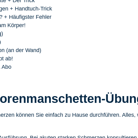
te + Der Trick
ngen + Handtuch-Trick
? + Häufigster Fehler
am Körper!
g)
)
ion (an der Wand)
bt ab!
& Abo
atorenmanschetten-Übun
erzen können Sie einfach zu Hause durchführen. Alles, 
usführung. Bei akuten starken Schmerzen konsultieren S