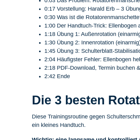
0:03 Das Problem: Rotatorenmanschet
0:17 Vorstellung: Harald Erb – 3 Übu
0:30 Was ist die Rotatorenmanschette
1:00 Der Handtuch-Trick: Ellenbogen 
1:18 Übung 1: Außenrotation (einarmi
1:30 Übung 2: Innenrotation (einarmig
1:45 Übung 3: Schulterblatt-Stabilisat
2:04 Häufigster Fehler: Ellenbogen he
2:18 PDF-Download, Termin buchen 
2:42 Ende
Die 3 besten Rot
Diese Trainingsroutine gegen Schulterschm
ein kleines Handtuch.
Wichtig: eine
langsame und kontrolliert
A