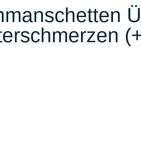
nmanschetten 
terschmerzen (